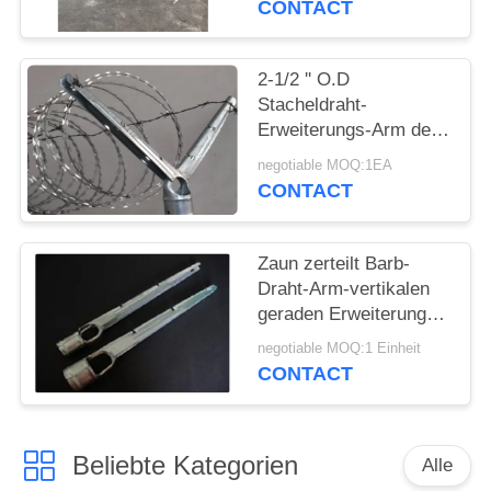
CONTACT
PRIVACY
POLICY
2-1/2 '' O.D
Stacheldraht-
Erweiterungs-Arm des
Posten-1-5/8“ für
negotiable MOQ:1EA
Kettenglied-Zaun-
CONTACT
Schienen-Spitzen-
Gebrauch
Zaun zerteilt Barb-
Draht-Arm-vertikalen
geraden Erweiterungs-
Draht-Arm für
negotiable MOQ:1 Einheit
Kettenglied-Zaun
CONTACT
Beliebte Kategorien
Alle