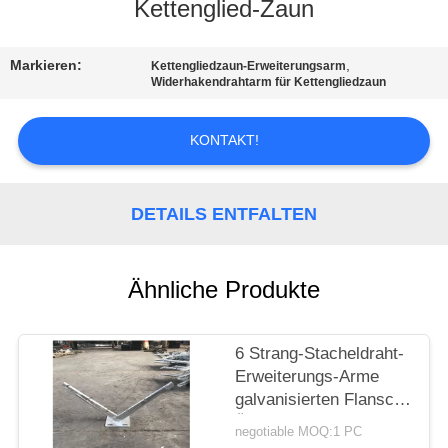
Kettenglied-Zaun
TRETEN
SIE
Markieren:
,
Kettengliedzaun-Erweiterungsarm
Widerhakendrahtarm für Kettengliedzaun
MIT
UNS
KONTAKT!
IN
VERBINDUNG
DETAILS ENTFALTEN
FORDERN
Ähnliche Produkte
SIE
EIN
6 Strang-Stacheldraht-
ZITAT
Erweiterungs-Arme
galvanisierten Flansch-
SITEMAP
Ätzungs-Beweis
negotiable MOQ:1 PC