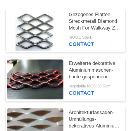
PRIVACY
Gezogenes Platten-
POLICY
Streckmetall Diamond
Mesh For Walkway Zoo
Fence
MOQ:1 Stück
CONTACT
Erweiterte dekorative
Aluminiummaschen-
bunte gesponnene
Filetarbeit für äußeren
negotiable MOQ:30 Sqm
Wandbehang
CONTACT
Architekturfassaden-
Umhüllungs-
dekoratives Aluminium