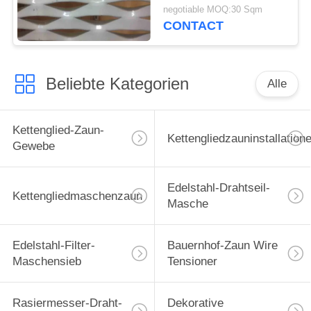
erweiterter
negotiable MOQ:30 Sqm
Drahtgewebe-
CONTACT
Maschendraht für
Wand
Beliebte Kategorien
Alle
Kettenglied-Zaun-
Kettengliedzauninstallation
Gewebe
Edelstahl-Drahtseil-
Kettengliedmaschenzaun
Masche
Edelstahl-Filter-
Bauernhof-Zaun Wire
Maschensieb
Tensioner
Rasiermesser-Draht-
Dekorative