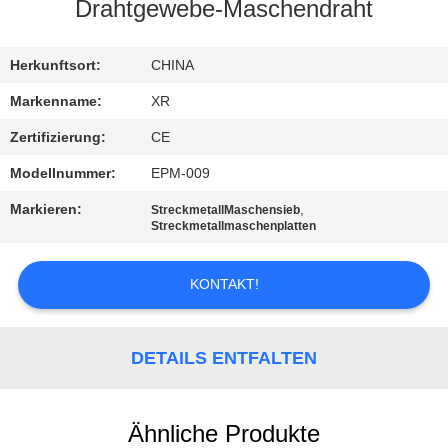
Drahtgewebe-Maschendraht
TRETEN
SIE
Herkunftsort:
CHINA
MIT
Markenname:
XR
UNS
Zertifizierung:
CE
IN
Modellnummer:
EPM-009
VERBINDUNG
Markieren:
,
StreckmetallMaschensieb
Streckmetallmaschenplatten
FORDERN
KONTAKT!
SIE
EIN
DETAILS ENTFALTEN
ZITAT
SITEMAP
Ähnliche Produkte