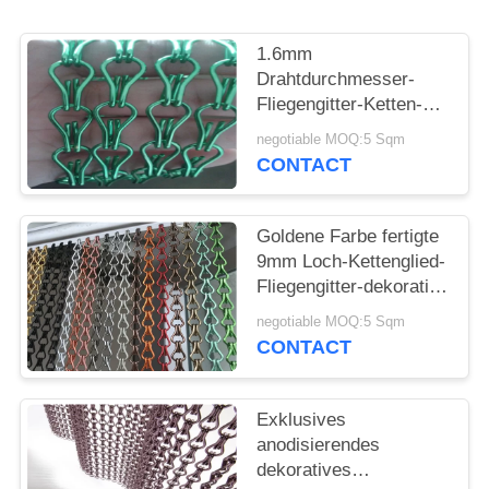
PRIVACY
1.6mm
POLICY
Drahtdurchmesser-
Fliegengitter-Ketten-
Vorhang-
negotiable MOQ:5 Sqm
Schwarzes/grüne
CONTACT
Farbe
Goldene Farbe fertigte
9mm Loch-Kettenglied-
Fliegengitter-dekorative
Metallmasche
negotiable MOQ:5 Sqm
besonders an
CONTACT
Exklusives
anodisierendes
dekoratives