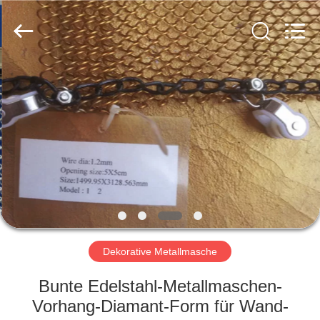
PING
XI
RUN
METAL
MESH
CO.,LTD.
All
Rights
HAUS
Reserved.
PRODUKTE
ÜBER
UNS
FABRIK-
AUSFLUG
Dekorative Metallmasche
Bunte Edelstahl-Metallmaschen-
QUALITÄTSKONTROLLE
Vorhang-Diamant-Form für Wand-