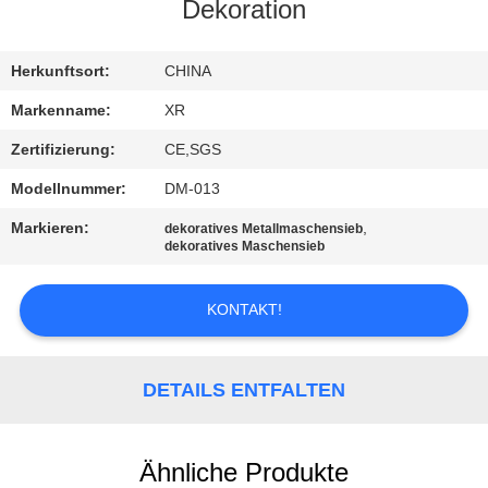
Dekoration
TRETEN
SIE
Herkunftsort:
CHINA
MIT
Markenname:
XR
UNS
Zertifizierung:
CE,SGS
IN
Modellnummer:
DM-013
VERBINDUNG
Markieren:
,
dekoratives Metallmaschensieb
dekoratives Maschensieb
FORDERN
KONTAKT!
SIE
EIN
DETAILS ENTFALTEN
ZITAT
SITEMAP
Ähnliche Produkte