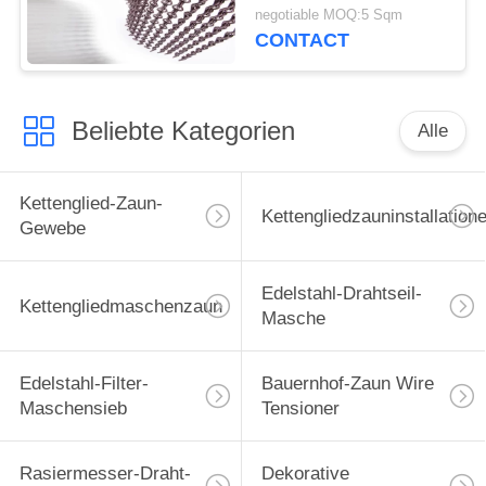
Aluminiumx12 der
negotiable MOQ:5 Sqm
Metallmaschen-24 X
CONTACT
8mm
Beliebte Kategorien
Alle
Kettenglied-Zaun-
Kettengliedzauninstallation
Gewebe
Edelstahl-Drahtseil-
Kettengliedmaschenzaun
Masche
Edelstahl-Filter-
Bauernhof-Zaun Wire
Maschensieb
Tensioner
Rasiermesser-Draht-
Dekorative