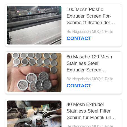
100 Mesh Plastic
PRIVACY
Extruder Screen For-
POLICY
Schmelzfiltration der
Maschen-120 und
Be Negotiation MOQ:1 Rolle
Verdrängungs-Prozess
CONTACT
80 Masche 120 Mesh
Stainless Steel
Extruder Screen
fertigte der Maschen-
Be Negotiation MOQ:1 Rolle
100 besonders an
CONTACT
40 Mesh Extruder
Stainless Steel Filter
Schirm für Plastik und
Gummiprofil
Be Negotiation MOQ:1 Rolle