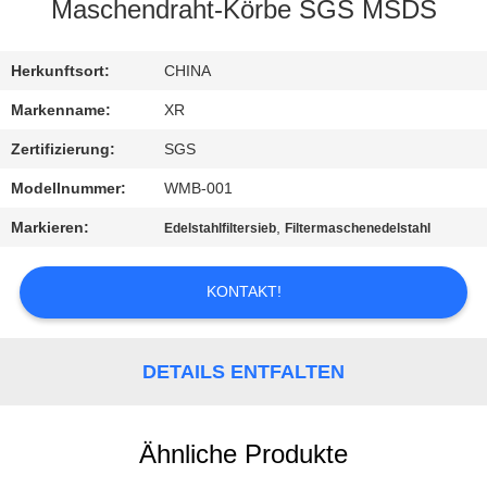
Maschendraht-Körbe SGS MSDS
TRETEN
SIE
Herkunftsort:
CHINA
MIT
Markenname:
XR
UNS
Zertifizierung:
SGS
IN
Modellnummer:
WMB-001
VERBINDUNG
Markieren:
,
Edelstahlfiltersieb
Filtermaschenedelstahl
FORDERN
KONTAKT!
SIE
EIN
DETAILS ENTFALTEN
ZITAT
Ähnliche Produkte
SITEMAP