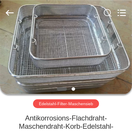
PING
XI
RUN
METAL
MESH
CO.,LTD.
All
Rights
HAUS
Reserved.
PRODUKTE
ÜBER
UNS
FABRIK-
AUSFLUG
Edelstahl-Filter-Maschensieb
Antikorrosions-Flachdraht-
QUALITÄTSKONTROLLE
Maschendraht-Korb-Edelstahl-