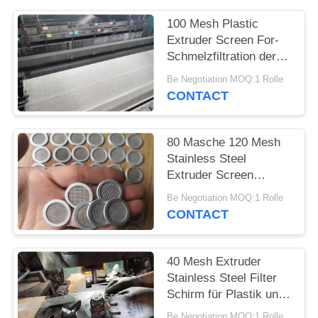
100 Mesh Plastic
PRIVACY
Extruder Screen For-
POLICY
Schmelzfiltration der
Maschen-120 und
Be Negotiation MOQ:1 Rolle
Verdrängungs-Prozess
CONTACT
80 Masche 120 Mesh
Stainless Steel
Extruder Screen
fertigte der Maschen-
Be Negotiation MOQ:1 Rolle
100 besonders an
CONTACT
40 Mesh Extruder
Stainless Steel Filter
Schirm für Plastik und
Gummiprofil
Be Negotiation MOQ:1 Rolle