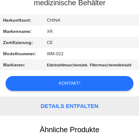
medizinische Behälter
TRETEN
SIE
Herkunftsort:
CHINA
MIT
Markenname:
XR
UNS
Zertifizierung:
CE
IN
Modellnummer:
WM-022
VERBINDUNG
Markieren:
,
Edelstahlmaschensieb
Filtermaschenedelstahl
FORDERN
KONTAKT!
SIE
EIN
DETAILS ENTFALTEN
ZITAT
Ähnliche Produkte
SITEMAP