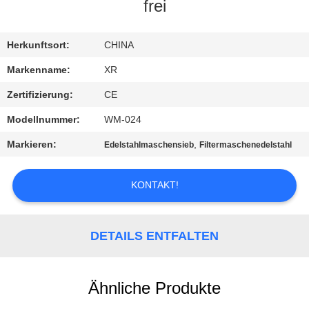
frei
TRETEN
SIE
Herkunftsort:
CHINA
MIT
Markenname:
XR
UNS
Zertifizierung:
CE
IN
Modellnummer:
WM-024
VERBINDUNG
Markieren:
,
Edelstahlmaschensieb
Filtermaschenedelstahl
FORDERN
KONTAKT!
SIE
EIN
DETAILS ENTFALTEN
ZITAT
Ähnliche Produkte
SITEMAP