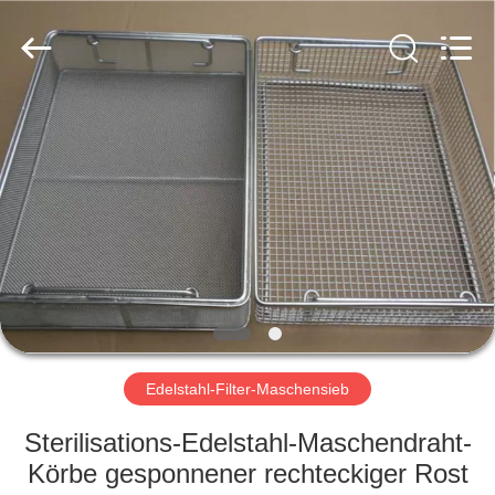
PING
XI
RUN
METAL
MESH
CO.,LTD.
All
Rights
HAUS
Reserved.
PRODUKTE
ÜBER
UNS
FABRIK-
AUSFLUG
Edelstahl-Filter-Maschensieb
Sterilisations-Edelstahl-Maschendraht-
QUALITÄTSKONTROLLE
Körbe gesponnener rechteckiger Rost