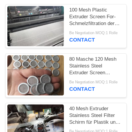
100 Mesh Plastic
PRIVACY
Extruder Screen For-
POLICY
Schmelzfiltration der
Maschen-120 und
Be Negotiation MOQ:1 Rolle
Verdrängungs-Prozess
CONTACT
80 Masche 120 Mesh
Stainless Steel
Extruder Screen
fertigte der Maschen-
Be Negotiation MOQ:1 Rolle
100 besonders an
CONTACT
40 Mesh Extruder
Stainless Steel Filter
Schirm für Plastik und
Gummiprofil
Be Negotiation MOQ:1 Rolle