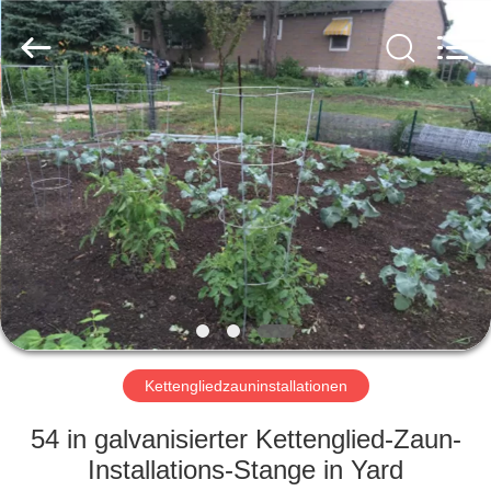
PING
XI
RUN
METAL
MESH
CO.,LTD.
All
Rights
HAUS
Reserved.
PRODUKTE
ÜBER
UNS
FABRIK-
AUSFLUG
Kettengliedzauninstallationen
54 in galvanisierter Kettenglied-Zaun-
QUALITÄTSKONTROLLE
Installations-Stange in Yard