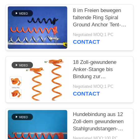
8 im Freien bewegen
PRIVACY
faltende Ring Spiral
POLICY
Ground Anchor Tent-
Stangen-harte
Negotiated MOQ:1 PC
Beanspruchung Schritt
CONTACT
für Schritt fort
18 Zoll-gewundene
Anker-Stange bis
Bindung zur
Hund500lbs heraus
Negotiated MOQ:1 PC
CONTACT
Hundebindung aus 12
Zoll-dem gewundenen
Stahlgrundstangen-
Anker
Negotiated MOQ:100 PC