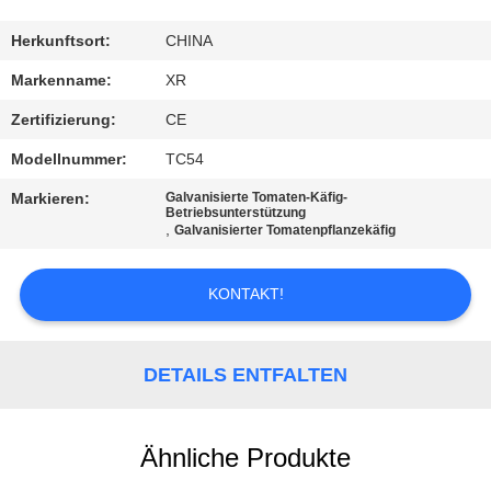
TRETEN
Herkunftsort:
CHINA
SIE
Markenname:
XR
MIT
Zertifizierung:
CE
UNS
Modellnummer:
TC54
IN
Markieren:
Galvanisierte Tomaten-Käfig-
VERBINDUNG
Betriebsunterstützung
,
Galvanisierter Tomatenpflanzekäfig
FORDERN
KONTAKT!
SIE
EIN
DETAILS ENTFALTEN
ZITAT
Ähnliche Produkte
SITEMAP