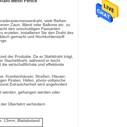
-Draht Mesh Fence
eraderasiermesserdraht, viele Reihen
enen Zaun, Wand oder Balkone etc. zu
sacht den unschuldigen Passanten
 erzielen, installieren Sie den Draht des
lblech gemacht und Hochkohlenstoff
inge.
eit der Produkte. Da er Stahldraht trägt,
r Stacheldraht, während er leicht
 die wirtschaftlichste und effektivste
se, Krankenhäuser, Straßen, Häuser,
gen Piraten, Häfen, photo-voltaische
onst Extrasicherheit wird angefordert.
ubt werden, gehangen werden oder
der Überfahrt verhindern
e: 13mm; Blattabstand: