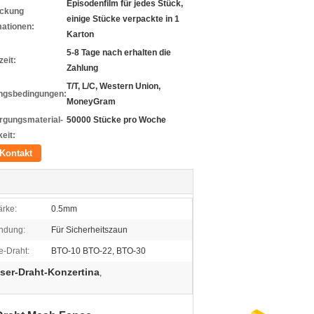
Episodenfilm für jedes Stück,
ckung
einige Stücke verpackte in 1
mationen:
Karton
5-8 Tage nach erhalten die
zeit:
Zahlung
T/T, L/C, Western Union,
ngsbedingungen:
MoneyGram
rgungsmaterial-
50000 Stücke pro Woche
eit:
Kontakt
ärke:
0.5mm
ndung:
Für Sicherheitszaun
-Draht:
BTO-10 BTO-22, BTO-30
ser-Draht-Konzertina
,