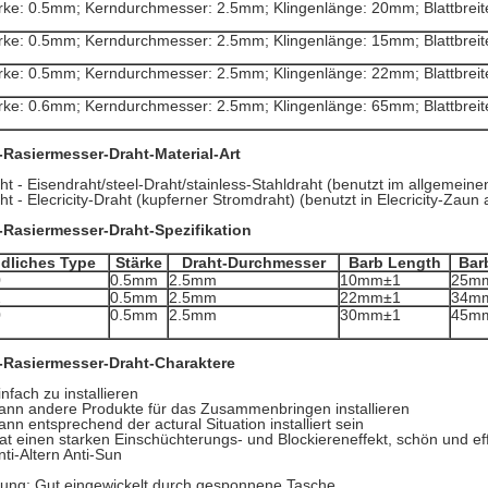
ärke: 0.5mm; Kerndurchmesser: 2.5mm; Klingenlänge: 20mm; Blattbreit
ärke: 0.5mm; Kerndurchmesser: 2.5mm; Klingenlänge: 15mm; Blattbreit
ärke: 0.5mm; Kerndurchmesser: 2.5mm; Klingenlänge: 22mm; Blattbreit
ärke: 0.6mm; Kerndurchmesser: 2.5mm; Klingenlänge: 65mm; Blattbreit
Rasiermesser-Draht-Material-Art
ht - Eisendraht/steel-Draht/stainless-Stahldraht (benutzt im allgemein
t - Elecricity-Draht (kupferner Stromdraht) (benutzt in Elecricity-Zau
Rasiermesser-Draht-Spezifikation
ldliches Type
Stärke
Draht-Durchmesser
Barb Length
Bar
0
0.5mm
2.5mm
10mm±1
25m
2
0.5mm
2.5mm
22mm±1
34m
0
0.5mm
2.5mm
30mm±1
45m
-Rasiermesser-Draht-Charaktere
infach zu installieren
ann andere Produkte für das Zusammenbringen installieren
ann entsprechend der actural Situation installiert sein
at einen starken Einschüchterungs- und Blockiereneffekt, schön und eff
nti-Altern Anti-Sun
ung: Gut eingewickelt durch gesponnene Tasche