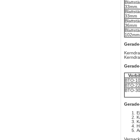
Blattst
33mm.
Blattst
33mm
Blattst
36mm
Blattst
102mm
Gerade-
Kerndra
Kerndrah
Gerade-
Vorbi
BTO-1
BTO-2
BTO-3
Gerade
E
K
K
H
A
Verpack