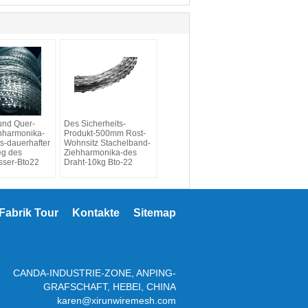
und Quer-
Des Sicherheits-
hharmonika-
Produkt-500mm Rost-
ts-dauerhafter
Wohnsitz Stachelband-
eg des
Ziehharmonika-des
sser-Bto22
Draht-10kg Bto-22
Fabrik Tour
Kontakte
Sitemap
CANDA-INDUSTRIE-ZONE, ANPING-
GRAFSCHAFT, HEBEI, CHINA
karen@xirunwiremesh.com