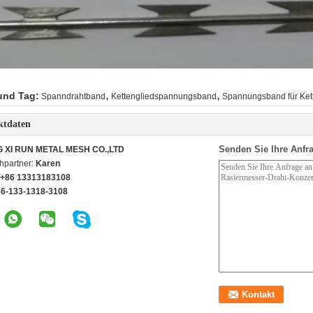
,
,
und Tag:
Spanndrahtband
Kettengliedspannungsband
Spannungsband für Ket
ktdaten
Senden Sie Ihre Anfra
G XI RUN METAL MESH CO.,LTD
hpartner:
Karen
+86 13313183108
86-133-1318-3108