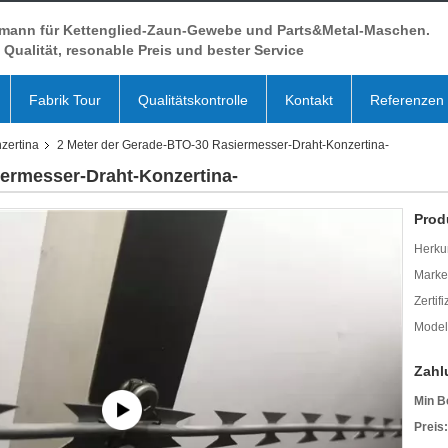
mann für Kettenglied-Zaun-Gewebe und Parts&Metal-Maschen.
Qualität, resonable Preis und bester Service
Fabrik Tour
Qualitätskontrolle
Kontakt
Referenzen
zertina
2 Meter der Gerade-BTO-30 Rasiermesser-Draht-Konzertina-
ermesser-Draht-Konzertina-
Prod
Herkun
Mark
Zertif
Model
Zahl
Min B
Preis: