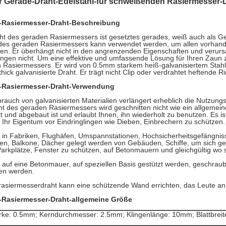
r Gerade-Draht-Edelstahl-für schweißenden Rasiermesser
-Rasiermesser-Draht-Beschreibung
ht des geraden Rasiermessers ist gesetztes gerades, weiß auch als G
des geraden Rasiermessers kann verwendet werden, um allen vorhand
ken. Er überhängt nicht in den angrenzenden Eigenschaften und verur
ungen nicht. Um eine effektive und umfassende Lösung für Ihren Zaun zu
 Rasiermessers. Er wird von 0.5mm starkem heiß-galvanisiertem Stah
ick galvanisierte Draht. Er trägt nicht Clip oder verdrahtet heftende R
-Rasiermesser-Draht-Verwendung
auch von galvanisierten Materialien verlängert erheblich die Nutzungsz
ht des geraden Rasiermessers wird geschnitten nicht wie ein allgemeine
ert und abgebaut ist und erlaubt Ihnen, ihn wiederholt zu benutzen. Es ist
 Ihr Eigentum vor Eindringlingen wie Dieben, Einbrechern zu schützen.
 in Fabriken, Flughäfen, Umspannstationen, Hochsicherheitsgefängnis
len, Balkone, Dächer gelegt werden von Gebäuden, Schiffe, um sich ge
Parkplätze, Fenster zu schützen, auf Betonmauern und gleichgültig wo s
 auf eine Betonmauer, auf speziellen Basis gestützt werden, geschra
en werden.
asiermesserdraht kann eine schützende Wand errichten, das Leute an 
-Rasiermesser-Draht-allgemeine Größe
ärke: 0.5mm; Kerndurchmesser: 2.5mm; Klingenlänge: 10mm; Blattbreit