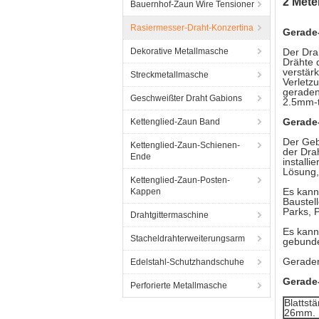
2 Mete
Bauernhof-Zaun Wire Tensioner
Rasiermesser-Draht-Konzertina
Gerade
Dekorative Metallmasche
Der Dra
Drähte 
verstär
Streckmetallmasche
Verletz
geraden
Geschweißter Draht Gabions
2.5mm-th
Gerade
Kettenglied-Zaun Band
Der Gebr
Kettenglied-Zaun-Schienen-
der Dra
Ende
installi
Lösung,
Kettenglied-Zaun-Posten-
Es kann
Kappen
Baustel
Parks, 
Drahtgittermaschine
Es kann
Stacheldrahterweiterungsarm
gebund
Gerader
Edelstahl-Schutzhandschuhe
Gerade
Perforierte Metallmasche
Blattst
26mm.