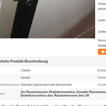
Verpa
Infor
Liefer
Zahlu
Verso
Fähigk
rliche Produkt-Beschreibung
3 Meter
Blattst
Gerade
Verwe
henbehandlung:
Edelstahl, galvanisiert oder Beschichten
Gerade
2m Rasiermesser-Drahtkonzertina
Gerade-Rasiermes
,
ben:
Drahtkonzertina des Rasiermessers bto-30