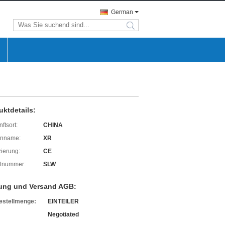
German
search
uktdetails:
ftsort:
CHINA
enname:
XR
izierung:
CE
lnummer:
SLW
ung und Versand AGB:
estellmenge:
EINTEILER
Negotiated