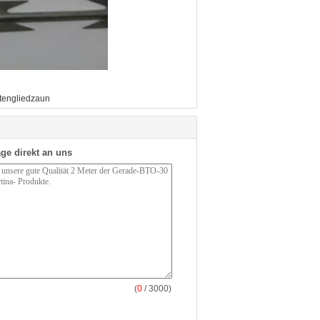
tengliedzaun
ge direkt an uns
(
0
/ 3000)