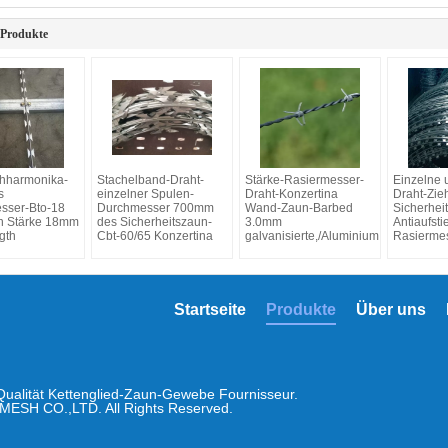
 Produkte
ehharmonika-
Stachelband-Draht-
Stärke-Rasiermesser-
Einzelne 
s
einzelner Spulen-
Draht-Konzertina
Draht-Zie
sser-Bto-18
Durchmesser 700mm
Wand-Zaun-Barbed
Sicherhei
n Stärke 18mm
des Sicherheitszaun-
3.0mm
Antiaufsti
gth
Cbt-60/65 Konzertina
galvanisierte,/Aluminium
Rasierme
Startseite
Produkte
Über uns
ualität Kettenglied-Zaun-Gewebe Fournisseur.
ESH CO.,LTD. All Rights Reserved.