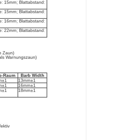
e: 15mm; Blattabstand:
e: 15mm; Blattabstand:
e: 16mm; Blattabstand:
e: 22mm; Blattabstand:
en Zaun)
n als Warnungszaun)
b-Raum
Barb Width
m±1
13mm±1
m±1
16mm±1
m±1
18mm±1
ektiv