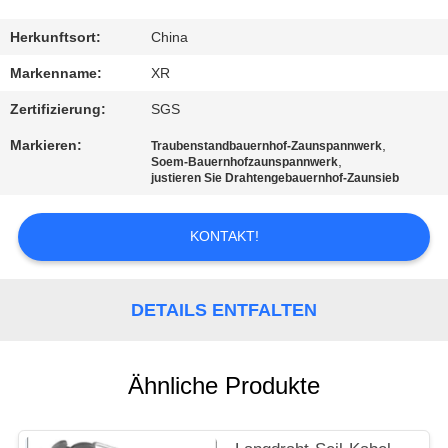
TRETEN
Herkunftsort:
China
SIE
Markenname:
XR
MIT
Zertifizierung:
SGS
UNS
Markieren:
,
Traubenstandbauernhof-Zaunspannwerk
,
IN
Soem-Bauernhofzaunspannwerk
justieren Sie Drahtengebauernhof-Zaunsieb
VERBINDUNG
KONTAKT!
FORDERN
SIE
DETAILS ENTFALTEN
EIN
ZITAT
Ähnliche Produkte
SITEMAP