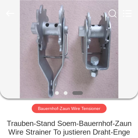
PING
XI
RUN
METAL
MESH
CO.,LTD.
All
Rights
HAUS
Reserved.
PRODUKTE
ÜBER
UNS
FABRIK-
AUSFLUG
Bauernhof-Zaun Wire Tensioner
Trauben-Stand Soem-Bauernhof-Zaun
QUALITÄTSKONTROLLE
Wire Strainer To justieren Draht-Enge