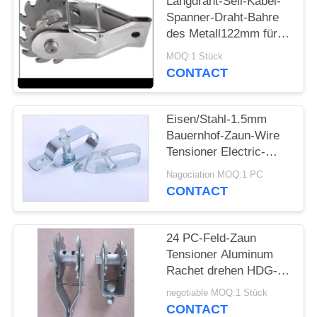
Langdraht-Seil-Kabel-
Spanner-Draht-Bahre
PRIVACY
des Metall122mm für
POLICY
Kettenglied
MOQ:1 Stück
CONTACT
Eisen/Stahl-1.5mm
Bauernhof-Zaun-Wire
Tensioner Electric-
Kabel-
Nagociation MOQ:1 PC
Abziehvorrichtungs-
CONTACT
Ratsche 10x 20x
24 PC-Feld-Zaun
Tensioner Aluminum
Rachet drehen HDG-
Loch 5mm
negotiable MOQ:1 Stück
CONTACT